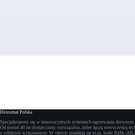
Heizomat Polska
Specjalizujemy się w innowacyjnych systemach ogrzewania drewnem 
Od ponad 40 lat dostarczamy rozwiązania, które łączą nowoczesną tec
z solidnym wykonaniem. W ofercie znajdują się m.in. kotły RHK-AK,