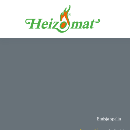
Przejdź
do
treści
Emisja spalin