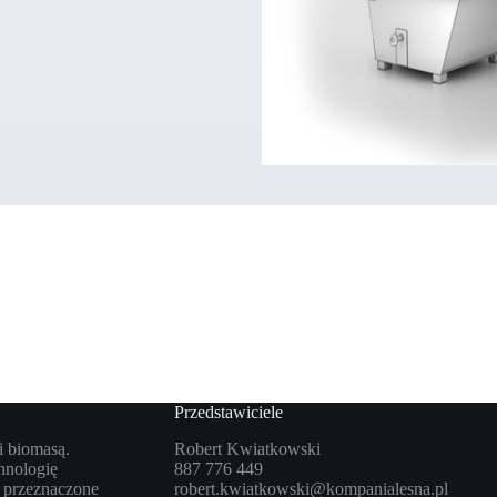
Przedstawiciele
i biomasą.
Robert Kwiatkowski
hnologię
887 776 449
 przeznaczone
robert.kwiatkowski@kompanialesna.pl