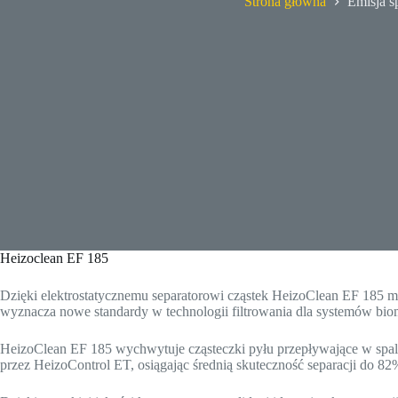
Strona główna
Emisja s
Heizoclean EF 185
Dzięki elektrostatycznemu separatorowi cząstek HeizoClean EF 185 mo
wyznacza nowe standardy w technologii filtrowania dla systemów bioma
HeizoClean EF 185 wychwytuje cząsteczki pyłu przepływające w spalin
przez HeizoControl ET, osiągając średnią skuteczność separacji do 82