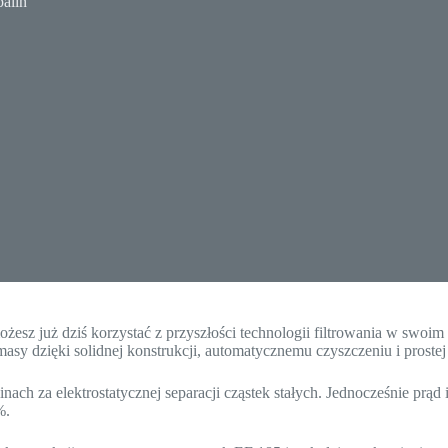
palin
żesz już dziś korzystać z przyszłości technologii filtrowania w swoi
sy dzięki solidnej konstrukcji, automatycznemu czyszczeniu i prostej
ach za elektrostatycznej separacji cząstek stałych. Jednocześnie prą
%.