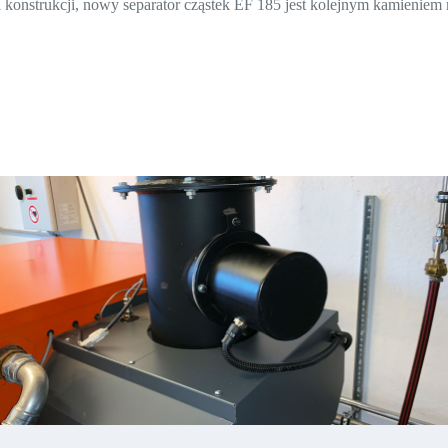
ji konstrukcji, nowy separator cząstek EF 185 jest kolejnym kamieni